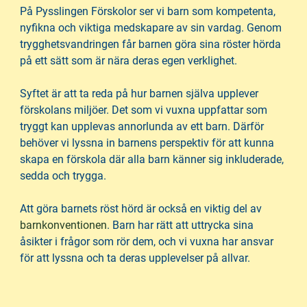
På Pysslingen Förskolor ser vi barn som kompetenta,
nyfikna och viktiga medskapare av sin vardag. Genom
trygghetsvandringen får barnen göra sina röster hörda
på ett sätt som är nära deras egen verklighet.
Syftet är att ta reda på hur barnen själva upplever
förskolans miljöer. Det som vi vuxna uppfattar som
tryggt kan upplevas annorlunda av ett barn. Därför
behöver vi lyssna in barnens perspektiv för att kunna
skapa en förskola där alla barn känner sig inkluderade,
sedda och trygga.
Att göra barnets röst hörd är också en viktig del av
(
barnkonventionen
. Barn har rätt att uttrycka sina
ö
åsikter i frågor som rör dem, och vi vuxna har ansvar
p
för att lyssna och ta deras upplevelser på allvar.
p
n
a