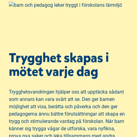
s
i
n
y
t
t
f
Trygghet skapas i
ö
mötet varje dag
n
s
t
e
Trygghetsvandringen hjälper oss att upptäcka sådant
r
som annars kan vara svårt att se. Den ger barnen
)
möjlighet att visa, berätta och påverka och den ger
pedagogerna ännu bättre förutsättningar att skapa en
trygg och stimulerande vardag på förskolan. När barn
känner sig trygga vågar de utforska, vara nyfikna,
prova nya saker och leka tillsammans med andra.