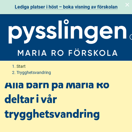
Lediga platser i höst
– boka visning av förskolan
H
H
Start
o
o
Trygghetsvandring
p
p
Alla barn på Maria Ro
p
p
a
a
deltar i vår
t
t
i
i
trygghetsvandring
l
l
l
l
i
s