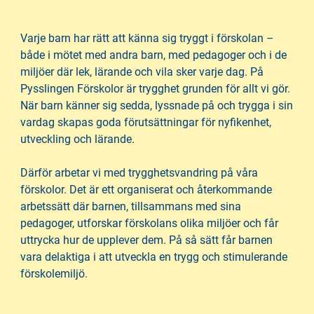
n
i
n
d
Varje barn har rätt att känna sig tryggt i förskolan –
e
f
både i mötet med andra barn, med pedagoger och i de
h
o
miljöer där lek, lärande och vila sker varje dag. På
å
t
Pysslingen Förskolor är trygghet grunden för allt vi gör.
l
När barn känner sig sedda, lyssnade på och trygga i sin
l
vardag skapas goda förutsättningar för nyfikenhet,
utveckling och lärande.
Därför arbetar vi med trygghetsvandring på våra
förskolor. Det är ett organiserat och återkommande
arbetssätt där barnen, tillsammans med sina
pedagoger, utforskar förskolans olika miljöer och får
uttrycka hur de upplever dem. På så sätt får barnen
vara delaktiga i att utveckla en trygg och stimulerande
förskolemiljö.