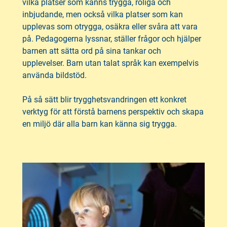
vilka platser som känns trygga, roliga och
inbjudande, men också vilka platser som kan
upplevas som otrygga, osäkra eller svåra att vara
på. Pedagogerna lyssnar, ställer frågor och hjälper
barnen att sätta ord på sina tankar och
upplevelser. Barn utan talat språk kan exempelvis
använda bildstöd.
På så sätt blir trygghetsvandringen ett konkret
verktyg för att förstå barnens perspektiv och skapa
en miljö där alla barn kan känna sig trygga.