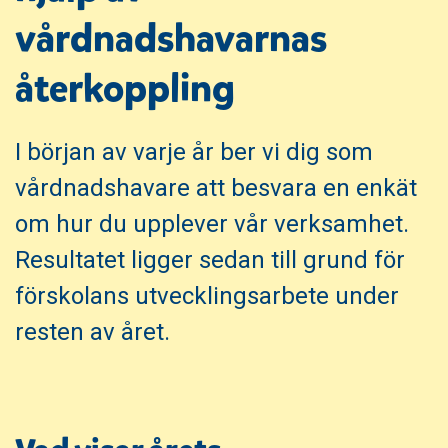
n
i
vårdnadshavarnas
n
d
e
f
återkoppling
h
o
å
t
l
I början av varje år ber vi dig som
l
vårdnadshavare att besvara en enkät
om hur du upplever vår verksamhet.
Resultatet ligger sedan till grund för
förskolans utvecklingsarbete under
resten av året.