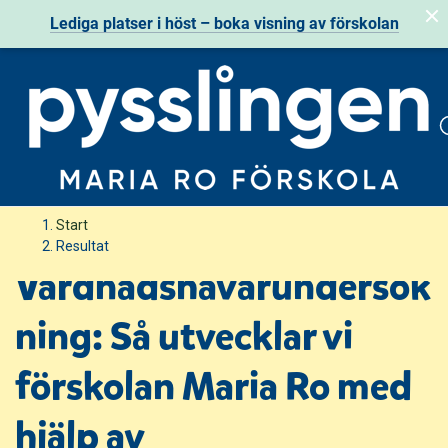
Lediga platser i höst
– boka visning av förskolan
H
H
Start
o
o
Resultat
p
p
Vårdnadshavarundersök
p
p
a
a
ning: Så utvecklar vi
t
t
i
i
förskolan Maria Ro med
l
l
l
l
hjälp av
i
s