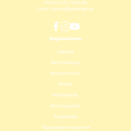
Telefon:
072-718 06 80
E-post:
mariaro@pysslingen.se
f
i
y
Organisationen
a
n
o
c
s
u
Startsida
e
t
t
b
a
u
Mitt Pysslingen
o
g
b
o
r
e
Arbeta med oss
k
a
(
(
m
ö
Kontakt
ö
(
p
Hitta förskola
p
ö
p
p
p
n
Personuppgifter
n
p
a
a
n
s
AcadeMedia
s
a
i
i
s
n
Tillgänglighetsredogörelse