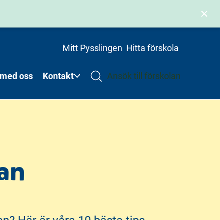
Mitt Pysslingen
Hitta förskola
 med oss
Kontakt
Ansök till förskolan
lan