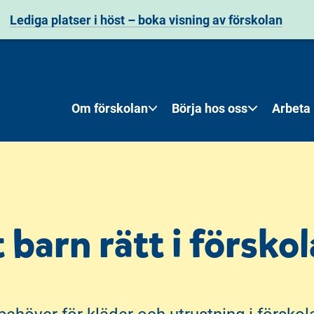
Lediga platser i höst
– boka visning av förskolan
Om förskolan
Börja hos oss
Arbeta
t barn rätt i försko