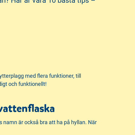
an? Här är våra 10 bästa tips –
ytterplagg med flera funktioner, till
gt och funktionellt!
vattenflaska
s namn är också bra att ha på hyllan. När