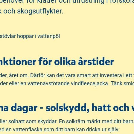
behöver för kläder och utrustning i förskol
 och skogsutflykter.
nktioner för olika årstider
äder, året om. Därför kan det vara smart att investera i ett 
er eller en vattenavstötande vindfleecejacka. Tänk smidi
ma dagar - solskydd, hatt och 
eller solhatt som skyddar. En solkräm märkt med ditt barn
d en vattenflaska som ditt barn kan dricka ur själv.