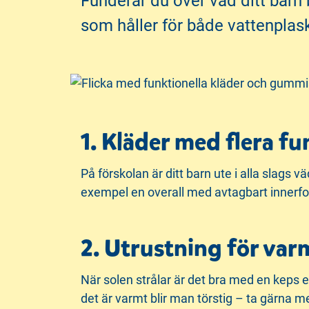
Funderar du över vad ditt barn 
i
s
som håller för både vattenplask
n
i
n
d
e
f
h
o
å
t
l
1. Kläder med flera fu
l
På förskolan är ditt barn ute i alla slags v
exempel en overall med avtagbart innerfod
2. Utrustning för var
När solen strålar är det bra med en keps 
det är varmt blir man törstig – ta gärna me