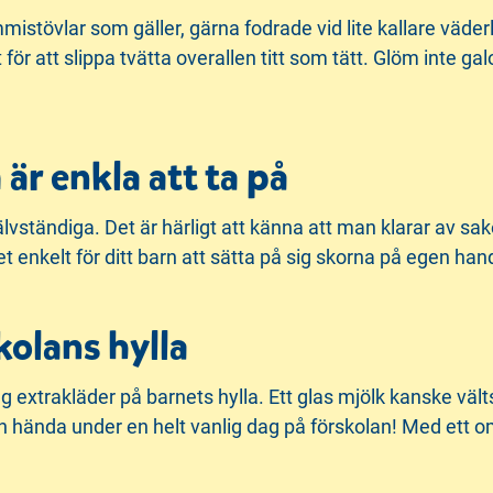
stövlar som gäller, gärna fodrade vid lite kallare väderle
 för att slippa tvätta overallen titt som tätt. Glöm inte gal
är enkla att ta på
lvständiga. Det är härligt att känna att man klarar av sa
 enkelt för ditt barn att sätta på sig skorna på egen han
kolans hylla
g extrakläder på barnets hylla. Ett glas mjölk kanske välts
 hända under en helt vanlig dag på förskolan! Med ett om