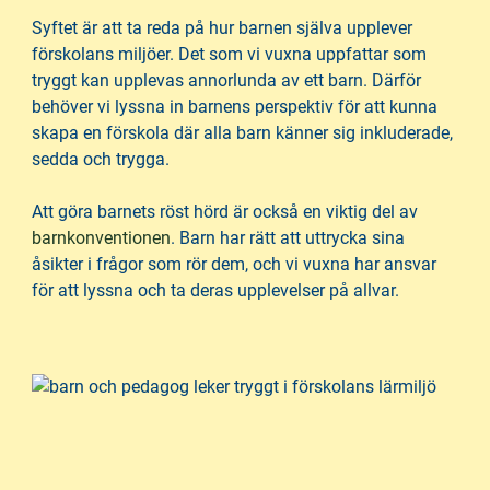
Syftet är att ta reda på hur barnen själva upplever
förskolans miljöer. Det som vi vuxna uppfattar som
tryggt kan upplevas annorlunda av ett barn. Därför
behöver vi lyssna in barnens perspektiv för att kunna
skapa en förskola där alla barn känner sig inkluderade,
sedda och trygga.
Att göra barnets röst hörd är också en viktig del av
(
barnkonventionen
. Barn har rätt att uttrycka sina
ö
åsikter i frågor som rör dem, och vi vuxna har ansvar
p
för att lyssna och ta deras upplevelser på allvar.
p
n
a
s
i
n
y