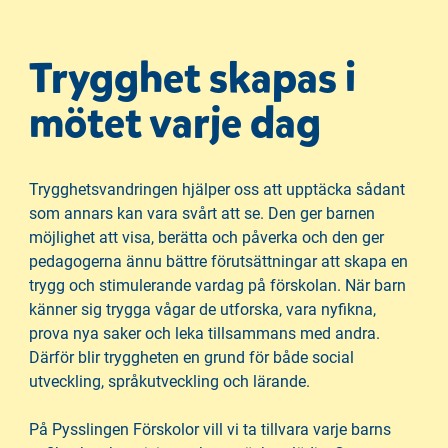
t
t
f
Trygghet skapas i
ö
mötet varje dag
n
s
t
e
Trygghetsvandringen hjälper oss att upptäcka sådant
r
som annars kan vara svårt att se. Den ger barnen
)
möjlighet att visa, berätta och påverka och den ger
pedagogerna ännu bättre förutsättningar att skapa en
trygg och stimulerande vardag på förskolan. När barn
känner sig trygga vågar de utforska, vara nyfikna,
prova nya saker och leka tillsammans med andra.
Därför blir tryggheten en grund för både social
utveckling, språkutveckling och lärande.
På Pysslingen Förskolor vill vi ta tillvara varje barns