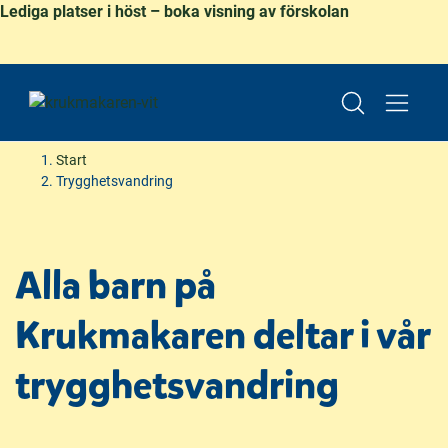
Lediga platser i höst – boka visning av förskolan
Start
Trygghetsvandring
H
H
o
o
p
p
Alla barn på
p
p
a
a
Krukmakaren deltar i vår
t
t
i
i
trygghetsvandring
l
l
l
l
i
s