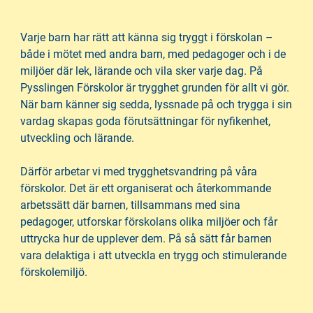
n
i
n
d
Varje barn har rätt att känna sig tryggt i förskolan –
e
f
både i mötet med andra barn, med pedagoger och i de
h
o
miljöer där lek, lärande och vila sker varje dag. På
å
t
Pysslingen Förskolor är trygghet grunden för allt vi gör.
l
När barn känner sig sedda, lyssnade på och trygga i sin
l
vardag skapas goda förutsättningar för nyfikenhet,
utveckling och lärande.
Därför arbetar vi med trygghetsvandring på våra
förskolor. Det är ett organiserat och återkommande
arbetssätt där barnen, tillsammans med sina
pedagoger, utforskar förskolans olika miljöer och får
uttrycka hur de upplever dem. På så sätt får barnen
vara delaktiga i att utveckla en trygg och stimulerande
förskolemiljö.