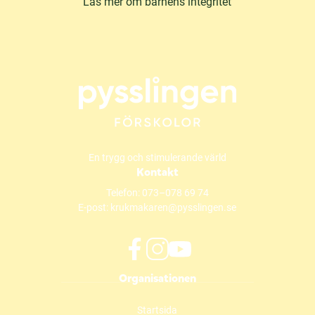
Läs mer om barnens integritet
En trygg och stimulerande värld
Kontakt
Telefon:
073–078 69 74
E-post:
krukmakaren@pysslingen.se
f
i
y
Organisationen
a
n
o
c
s
u
Startsida
e
t
t