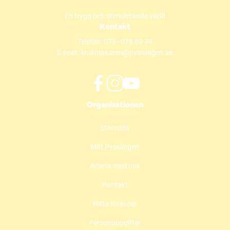
En trygg och stimulerande värld
Kontakt
Telefon:
073–078 69 74
E-post:
krukmakaren@pysslingen.se
f
i
y
Organisationen
a
n
o
c
s
u
Startsida
e
t
t
b
a
u
Mitt Pysslingen
o
g
b
o
r
e
Arbeta med oss
k
a
(
(
m
ö
Kontakt
ö
(
p
Hitta förskola
p
ö
p
p
p
n
Personuppgifter
n
p
a