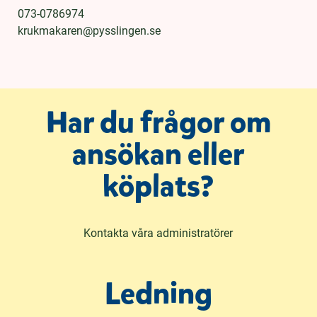
h
o
073-0786974
å
t
krukmakaren@pysslingen.se
l
l
Har du frågor om
ansökan eller
köplats?
Kontakta våra administratörer
Ledning