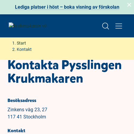
Lediga platser i höst – boka visning av förskolan
H
H
Start
o
o
Kontakt
p
p
Kontakta Pysslingen
p
p
a
a
Krukmakaren
t
t
i
i
l
l
l
l
Besöksadress
i
s
Zinkens väg 23, 27
n
i
117 41 Stockholm
n
d
e
f
Kontakt