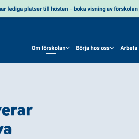
har lediga platser till hösten – boka visning av förskolan
Om förskolan
Börja hos oss
Arbeta
erar
va