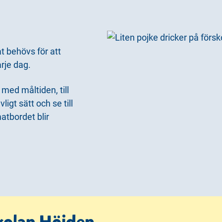
t behövs för att
arje dag.
med måltiden, till
gt sätt och se till
atbordet blir