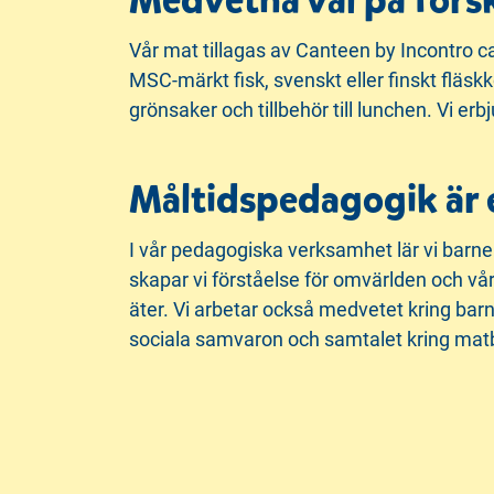
Medvetna val på förs
Vår mat tillagas av Canteen by Incontro c
MSC-märkt fisk, svenskt eller finskt fläsk
grönsaker och tillbehör till lunchen. Vi er
Måltidspedagogik är 
I vår pedagogiska verksamhet lär vi barn
skapar vi förståelse för omvärlden och v
äter. Vi arbetar också medvetet kring barn
sociala samvaron och samtalet kring matbor