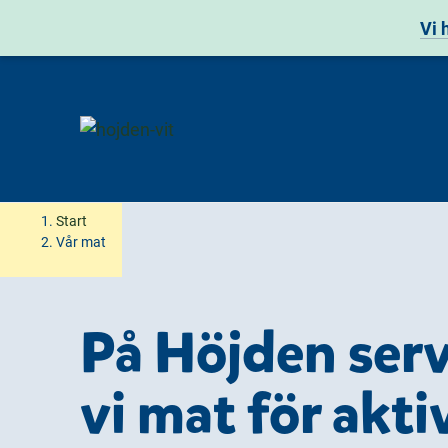
Vi 
H
H
Start
o
o
Vår mat
p
p
p
p
a
a
På Höjden serv
t
t
i
i
vi mat för akti
l
l
l
l