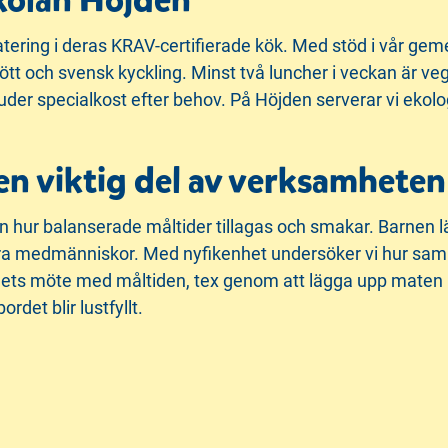
kolan Höjden
atering i deras KRAV-certifierade kök. Med stöd i vår ge
kött och svensk kyckling. Minst två luncher i veckan är v
bjuder specialkost efter behov. På Höjden serverar vi ekol
en viktig del av verksamheten
en hur balanserade måltider tillagas och smakar. Barnen 
åra medmänniskor. Med nyfikenhet undersöker vi hur samhä
ets möte med måltiden, tex genom att lägga upp maten på e
det blir lustfyllt.