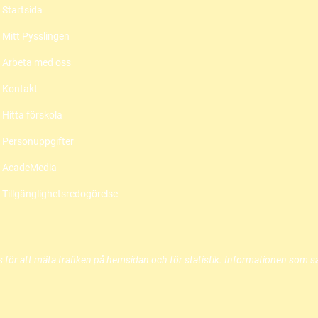
s
Startsida
n
t
s
Mitt Pysslingen
e
t
r
Arbeta med oss
e
)
Kontakt
r
)
Hitta förskola
Personuppgifter
AcadeMedia
Tillgänglighetsredogörelse
 för att mäta trafiken på hemsidan och för statistik. Informationen som 