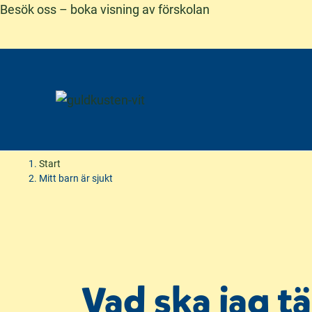
Besök oss – boka visning av förskolan
Start
Mitt barn är sjukt
H
H
o
o
p
p
p
p
a
a
Vad ska jag tä
t
t