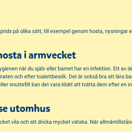
prids på olika sätt, till exempel genom hosta, nysningar el
hosta i armvecket
ygienen när du själv eller barnet har en infektion. Ett av
maten och efter toalettbesök. Det är också bra att lära bar
r snuttefilt kan det vara klokt att tvätta dem efter en in
else utomhus
ycket vila och att dricka mycket vätska. När allmäntillstånd