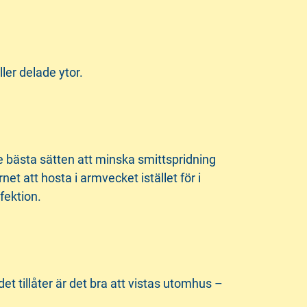
ler delade ytor.
 de bästa sätten att minska smittspridning
net att hosta i armvecket istället för i
fektion.
et tillåter är det bra att vistas utomhus –