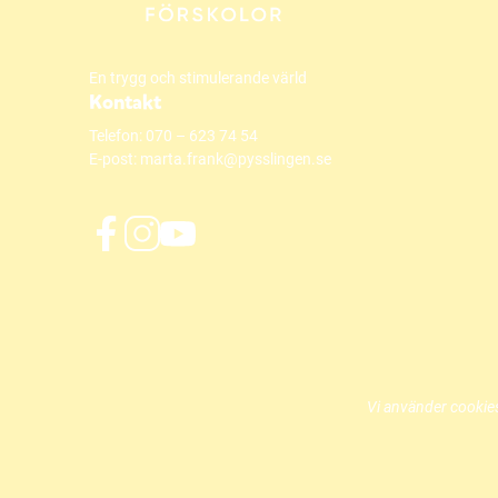
n
s
En trygg och stimulerande värld
t
Kontakt
e
Telefon:
070 – 623 74 54
r
E-post:
marta.frank@pysslingen.se
)
f
i
y
a
n
o
c
s
u
e
t
t
b
a
u
o
g
b
o
r
e
Vi använder cookies
k
a
(
(
m
ö
ö
(
p
p
ö
p