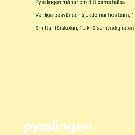
Pysslingen månar om ditt barns hälsa
Vanliga besvär och sjukdomar hos barn, 
(
Smitta i förskolan,
Folkhälsomyndigheten
ö
p
p
n
a
s
i
i
n
y
t
t
f
ö