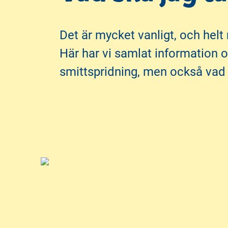
i
i
l
l
Det är mycket vanligt, och helt n
l
l
i
s
Här har vi samlat information 
n
i
smittspridning, men också vad s
n
d
e
f
h
o
å
t
l
l