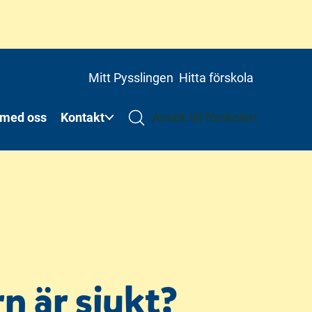
Mitt Pysslingen
Hitta förskola
 med oss
Kontakt
Ansök till förskolan
n är sjukt?