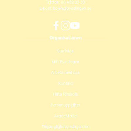
Telefon:
08-452 82 30
E-post:
bojen@pysslingen.se
f
i
y
Organisationen
a
n
o
c
s
u
Startsida
e
t
t
b
a
u
Mitt Pysslingen
o
g
b
o
r
e
Arbeta med oss
k
a
(
(
m
ö
Kontakt
ö
(
p
Hitta förskola
p
ö
p
p
p
n
Personuppgifter
n
p
a
a
n
s
AcadeMedia
s
a
i
i
s
n
Tillgänglighetsredogörelse