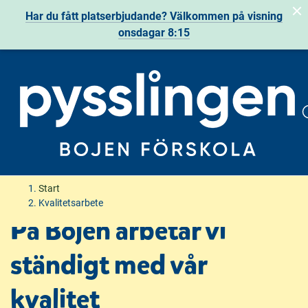
Har du fått platserbjudande? Välkommen på visning
onsdagar 8:15
H
H
Start
o
o
Kvalitetsarbete
p
p
På Bojen arbetar vi
p
p
a
a
ständigt med vår
t
t
i
i
kvalitet
l
l