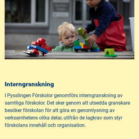
Interngranskning
I Pysslingen Förskolor genomförs interngranskning av
samtliga förskolor. Det sker genom att utsedda granskare
besöker förskolan för att göra en genomlysning av
verksamhetens olika delar, utifrån de lagkrav som styr
förskolans innehåll och organisation.