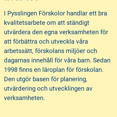
l
l
i
s
I Pysslingen Förskolor handlar ett bra
n
i
n
d
kvalitetsarbete om att ständigt
e
f
utvärdera den egna verksamheten för
h
o
å
t
att förbättra och utveckla våra
l
arbetssätt, förskolans miljöer och
l
dagarnas innehåll för våra barn. Sedan
1998 finns en läroplan för förskolan.
Den utgör basen för planering,
utvärdering och utvecklingen av
verksamheten.