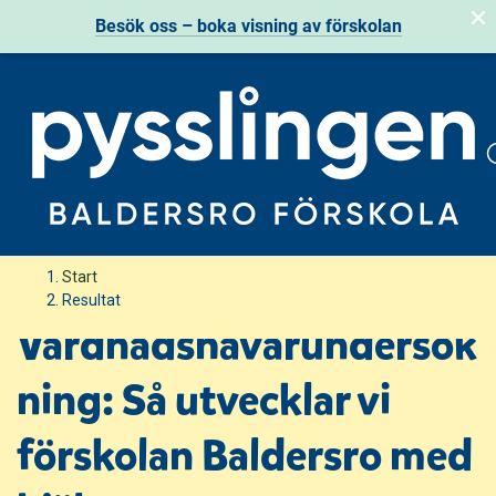
Besök oss – boka visning av förskolan
H
H
Start
o
o
Resultat
p
p
Vårdnadshavarundersök
p
p
a
a
ning: Så utvecklar vi
t
t
i
i
förskolan Baldersro med
l
l
l
l