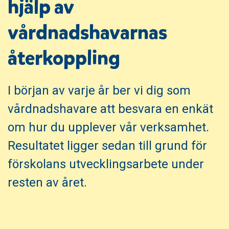
hjälp av
i
s
n
i
vårdnadshavarnas
n
d
e
f
återkoppling
h
o
å
t
l
I början av varje år ber vi dig som
l
vårdnadshavare att besvara en enkät
om hur du upplever vår verksamhet.
Resultatet ligger sedan till grund för
förskolans utvecklingsarbete under
resten av året.