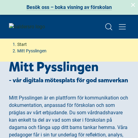
Besök oss – boka visning av förskolan
H
H
Start
o
o
Mitt Pysslingen
p
p
Mitt Pysslingen
p
p
a
a
- vår digitala mötesplats för god samverkan
t
t
i
i
l
l
Mitt Pysslingen är en plattform för kommunikation och
l
l
dokumentation, anpassad för förskolan och som
i
s
präglas av vårt erbjudande. Du som vårdnadshavare
n
i
kan enkelt ta del av vad som sker i förskolan på
n
d
dagarna och fånga upp ditt barns tankar hemma. Våra
e
f
pedagoger får i sin tur underlag för reflektion, analys,