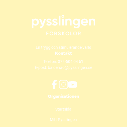
En trygg och stimulerande värld
Kontakt
Telefon:
072-504 04 61
E-post:
baldersro@pysslingen.se
f
i
y
Organisationen
a
n
o
c
s
u
Startsida
e
t
t
b
a
u
Mitt Pysslingen
o
g
b