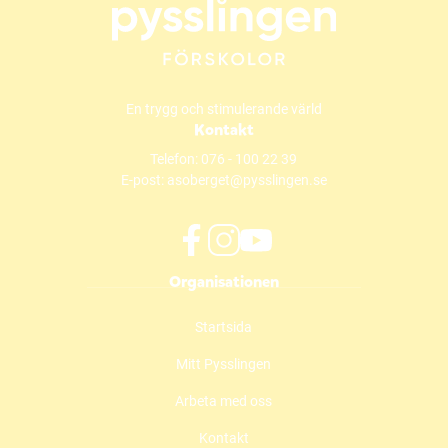
En trygg och stimulerande värld
Kontakt
Telefon:
076 - 100 22 39
E-post:
asoberget@pysslingen.se
f
i
y
Organisationen
a
n
o
c
s
u
Startsida
e
t
t
b
a
u
Mitt Pysslingen
o
g
b
o
r
e
Arbeta med oss
k
a
(
(
m
ö
Kontakt