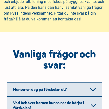
och erbjuder utbildning med fokus på trygghet, kvalitet och
l
l
lust att lära. På den här sidan har vi samlat vanliga frågor
i
s
om Pysslingens verksamhet. Hittar du inte svar på din
n
i
fråga? Då är du välkommen att kontakta oss!
n
d
e
f
h
o
å
t
l
l
Vanliga frågor och
svar:
Hur ser en dag på förskolan ut?
Vad behöver barnen kunna när de börjar i
förskolan?