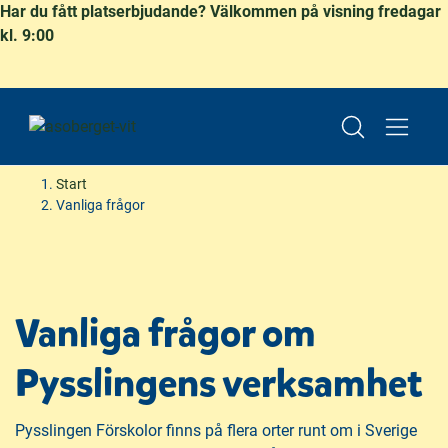
Har du fått platserbjudande? Välkommen på visning fredagar
kl. 9:00
Start
Vanliga frågor
H
H
o
o
p
p
Vanliga frågor om
p
p
a
a
Pysslingens verksamhet
t
t
i
i
Pysslingen Förskolor finns på flera orter runt om i Sverige
l
l