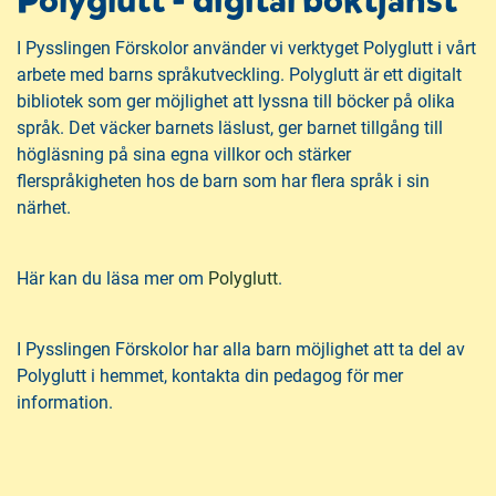
Polyglutt - digital boktjänst
I Pysslingen Förskolor använder vi verktyget Polyglutt i vårt
arbete med barns språkutveckling. Polyglutt är ett digitalt
bibliotek som ger möjlighet att lyssna till böcker på olika
språk. Det väcker barnets läslust, ger barnet tillgång till
högläsning på sina egna villkor och stärker
flerspråkigheten hos de barn som har flera språk i sin
närhet.
(
Här kan du läsa mer om
Polyglutt
.
ö
p
I Pysslingen Förskolor har alla barn möjlighet att ta del av
p
Polyglutt i hemmet, kontakta din pedagog för mer
n
information.
a
s
i
n