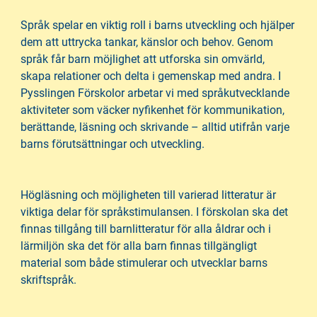
i
s
n
i
Språk spelar en viktig roll i barns utveckling och hjälper
n
d
dem att uttrycka tankar, känslor och behov. Genom
e
f
språk får barn möjlighet att utforska sin omvärld,
h
o
skapa relationer och delta i gemenskap med andra. I
å
t
Pysslingen Förskolor arbetar vi med språkutvecklande
l
aktiviteter som väcker nyfikenhet för kommunikation,
l
berättande, läsning och skrivande – alltid utifrån varje
barns förutsättningar och utveckling.
Högläsning och möjligheten till varierad litteratur är
viktiga delar för språkstimulansen. I förskolan ska det
finnas tillgång till barnlitteratur för alla åldrar och i
lärmiljön ska det för alla barn finnas tillgängligt
material som både stimulerar och utvecklar barns
skriftspråk.