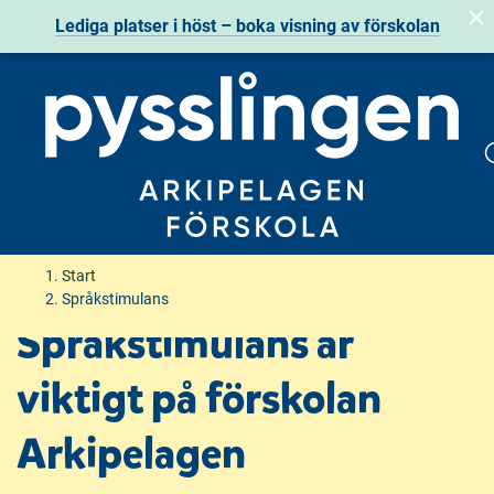
Lediga platser i höst
– boka visning av förskolan
H
H
Start
o
o
Språkstimulans
p
p
Språkstimulans är
p
p
a
a
viktigt på förskolan
t
t
i
i
Arkipelagen
l
l
l
l