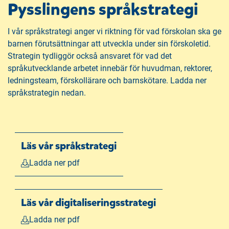
Pysslingens språkstrategi
y
t
I vår språkstrategi anger vi riktning för vad förskolan ska ge
t
barnen förutsättningar att utveckla under sin förskoletid.
f
Strategin tydliggör också ansvaret för vad det
ö
språkutvecklande arbetet innebär för huvudman, rektorer,
n
ledningsteam, förskollärare och barnskötare. Ladda ner
s
språkstrategin nedan.
t
e
r
)
Läs vår språkstrategi
Ladda ner pdf
Läs vår digitaliseringsstrategi
Ladda ner pdf