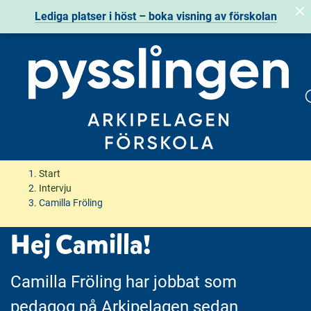
Lediga platser i höst
– boka visning av förskolan
H
H
Start
o
o
Intervju
p
p
Camilla Fröling
p
p
Hej Camilla!
a
a
t
t
i
i
Camilla Fröling har jobbat som
l
l
l
l
pedagog på Arkipelagen sedan