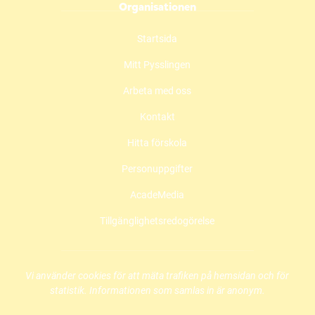
Organisationen
a
n
o
c
s
u
Startsida
e
t
t
b
a
u
Mitt Pysslingen
o
g
b
o
r
e
Arbeta med oss
k
a
(
(
m
ö
Kontakt
ö
(
p
Hitta förskola
p
ö
p
p
p
n
Personuppgifter
n
p
a
a
n
s
AcadeMedia
s
a
i
i
s
n
Tillgänglighetsredogörelse
n
i
y
y
n
t
t
y
t
t
t
f
Vi använder cookies för att mäta trafiken på hemsidan och för
f
t
ö
statistik. Informationen som samlas in är anonym.
ö
f
n