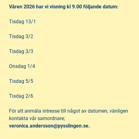
h
o
Våren 2026 har vi visning kl 9.00 följande datum:
å
t
l
Tisdag 13/1
l
Tisdag 3/2
Tisdag 3/3
Onsdag 1/4
Tisdag 5/5
Tisdag 2/6
För att anmäla intresse till något av datumen, vänligen
kontakta vår samordnare;
veronica.andersson@pysslingen.se.