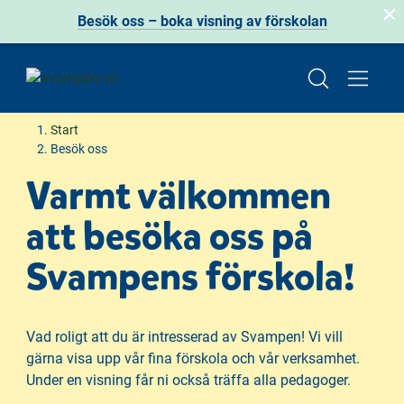
Besök oss – boka visning av förskolan
H
H
Start
o
o
Besök oss
p
p
Varmt välkommen
p
p
a
a
att besöka oss på
t
t
i
i
Svampens förskola!
l
l
l
l
i
s
Vad roligt att du är intresserad av Svampen! Vi vill
n
i
gärna visa upp vår fina förskola och vår verksamhet.
n
d
Under en visning får ni också träffa alla pedagoger.
e
f