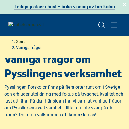
Lediga platser i höst – boka visning av förskolan
H
H
Start
o
o
Vanliga frågor
p
p
Vanliga frågor om
p
p
a
a
Pysslingens verksamhet
t
t
i
i
Pysslingen Förskolor finns på flera orter runt om i Sverige
l
l
och erbjuder utbildning med fokus på trygghet, kvalitet och
l
l
lust att lära. På den här sidan har vi samlat vanliga frågor
i
s
om Pysslingens verksamhet. Hittar du inte svar på din
n
i
fråga? Då är du välkommen att kontakta oss!
n
d
e
f