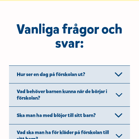
h
o
å
t
l
l
Vanliga frågor och
svar:
Hur ser en dag på förskolan ut?
Vad behöver barnen kunna när de börjar i
förskolan?
Ska man ha med blöjor till sitt barn?
Vad ska man ha för kläder på förskolan till