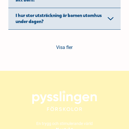
sitt barn?
I hur stor utsträckning är barnen utomhus
under dagen?
Visa fler
En trygg och stimulerande värld