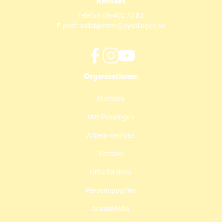
Kontakt
Telefon:
08-402 73 83
E-post:
nallebjornen@pysslingen.se
f
i
y
Organisationen
a
n
o
c
s
u
Startsida
e
t
t
b
a
u
Mitt Pysslingen
o
g
b
o
r
e
Arbeta med oss
k
a
(
(
m
ö
Kontakt
ö
(
p
Hitta förskola
p
ö
p
p
p
n
Personuppgifter
n
p
a
a
n
s
AcadeMedia
s
a
i