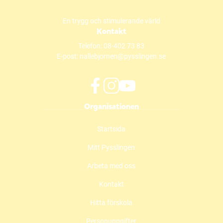
En trygg och stimulerande värld
Kontakt
Telefon:
08-402 73 83
E-post:
nallebjornen@pysslingen.se
f
i
y
Organisationen
a
n
o
c
s
u
Startsida
e
t
t
b
a
u
Mitt Pysslingen
o
g
b
o
r
e
Arbeta med oss
k
a
(
(
m
ö
Kontakt
ö
(
p
Hitta förskola
p
ö
p
p
p
n
Personuppgifter