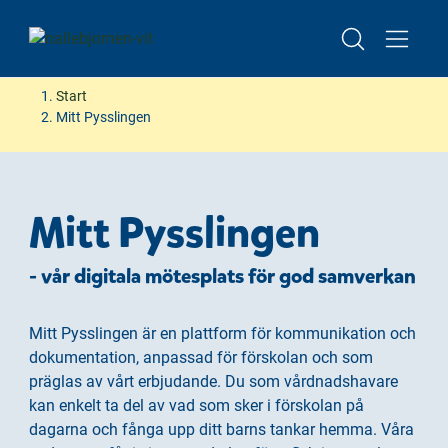
Lediga platser i höst – boka visning av förskolan
Start
Mitt Pysslingen
H
H
o
o
p
p
Mitt Pysslingen
p
p
a
a
- vår digitala mötesplats för god samverkan
t
t
i
i
l
l
Mitt Pysslingen är en plattform för kommunikation och
l
l
dokumentation, anpassad för förskolan och som
i
s
präglas av vårt erbjudande. Du som vårdnadshavare
n
i
kan enkelt ta del av vad som sker i förskolan på
n
d
dagarna och fånga upp ditt barns tankar hemma. Våra
e
f