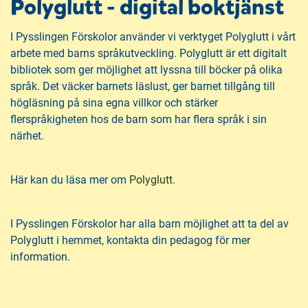
Polyglutt - digital boktjänst
I Pysslingen Förskolor använder vi verktyget Polyglutt i vårt
arbete med barns språkutveckling. Polyglutt är ett digitalt
bibliotek som ger möjlighet att lyssna till böcker på olika
språk. Det väcker barnets läslust, ger barnet tillgång till
högläsning på sina egna villkor och stärker
flerspråkigheten hos de barn som har flera språk i sin
närhet.
(
Här kan du läsa mer om
Polyglutt
.
ö
p
I Pysslingen Förskolor har alla barn möjlighet att ta del av
p
Polyglutt i hemmet, kontakta din pedagog för mer
n
information.
a
s
i