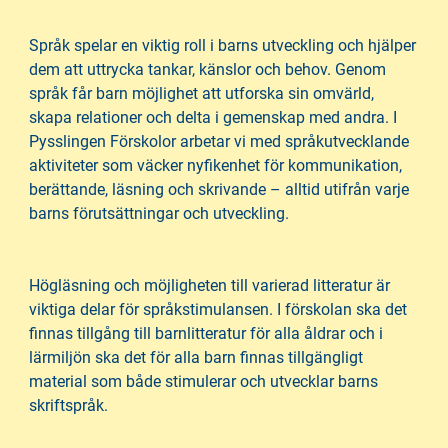
i
s
n
i
Språk spelar en viktig roll i barns utveckling och hjälper
n
d
dem att uttrycka tankar, känslor och behov. Genom
e
f
språk får barn möjlighet att utforska sin omvärld,
h
o
skapa relationer och delta i gemenskap med andra. I
å
t
Pysslingen Förskolor arbetar vi med språkutvecklande
l
aktiviteter som väcker nyfikenhet för kommunikation,
l
berättande, läsning och skrivande – alltid utifrån varje
barns förutsättningar och utveckling.
Högläsning och möjligheten till varierad litteratur är
viktiga delar för språkstimulansen. I förskolan ska det
finnas tillgång till barnlitteratur för alla åldrar och i
lärmiljön ska det för alla barn finnas tillgängligt
material som både stimulerar och utvecklar barns
skriftspråk.