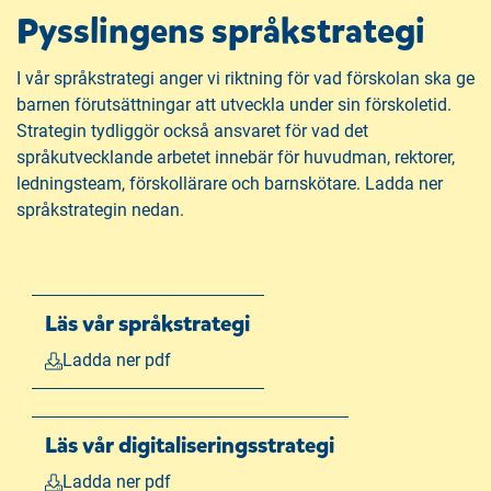
n
Pysslingens språkstrategi
y
t
I vår språkstrategi anger vi riktning för vad förskolan ska ge
t
barnen förutsättningar att utveckla under sin förskoletid.
f
Strategin tydliggör också ansvaret för vad det
ö
språkutvecklande arbetet innebär för huvudman, rektorer,
n
ledningsteam, förskollärare och barnskötare. Ladda ner
s
språkstrategin nedan.
t
e
r
)
Läs vår språkstrategi
Ladda ner pdf
Läs vår digitaliseringsstrategi
Ladda ner pdf