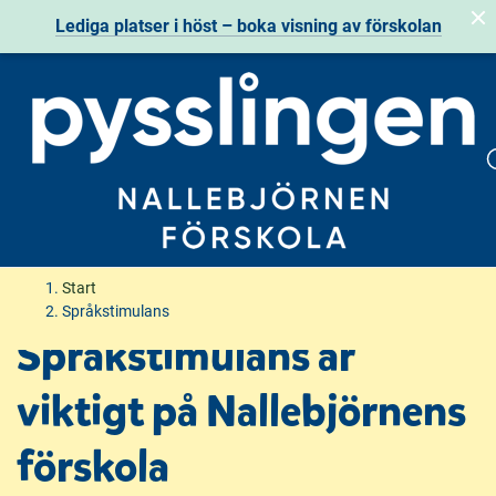
Lediga platser i höst – boka visning av förskolan
H
H
Start
o
o
Språkstimulans
p
p
Språkstimulans är
p
p
a
a
viktigt på Nallebjörnens
t
t
i
i
förskola
l
l
l
l