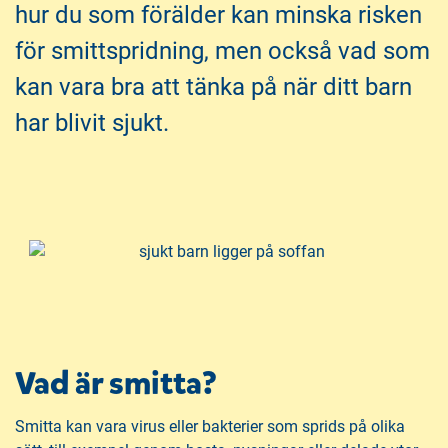
h
o
hur du som förälder kan minska risken
å
t
för smittspridning, men också vad som
l
l
kan vara bra att tänka på när ditt barn
har blivit sjukt.
Vad är smitta?
Smitta kan vara virus eller bakterier som sprids på olika