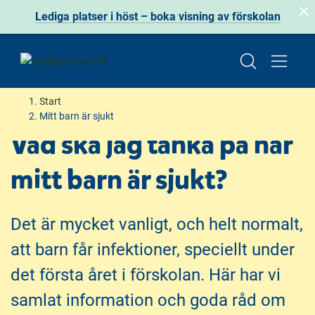
Lediga platser i höst – boka visning av förskolan
H
H
Start
o
o
Mitt barn är sjukt
p
p
Vad ska jag tänka på när
p
p
a
a
mitt barn är sjukt?
t
t
i
i
l
l
Det är mycket vanligt, och helt normalt,
l
l
att barn får infektioner, speciellt under
i
s
n
i
det första året i förskolan. Här har vi
n
d
samlat information och goda råd om
e
f