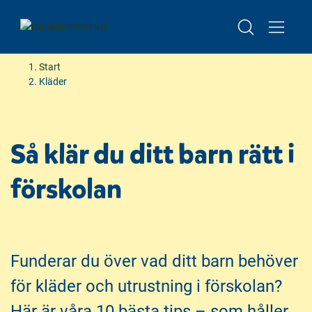
Lediga platser i höst – boka visning av förskolan
Start
Kläder
H
H
o
o
p
p
Så klär du ditt barn rätt i
p
p
a
a
förskolan
t
t
i
i
l
l
l
l
i
s
Funderar du över vad ditt barn behöver
n
i
för kläder och utrustning i förskolan?
n
d
e
f
Här är våra 10 bästa tips – som håller