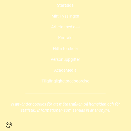
Startsida
e
t
t
b
a
u
Mitt Pysslingen
o
g
b
o
r
e
Arbeta med oss
k
a
(
(
m
ö
Kontakt
ö
(
p
Hitta förskola
p
ö
p
p
p
n
Personuppgifter
n
p
a
a
n
s
AcadeMedia
s
a
i
i
s
n
Tillgänglighetsredogörelse
n
i
y
y
n
t
t
y
t
t
t
f
Vi använder cookies för att mäta trafiken på hemsidan och för
f
t
ö
statistik. Informationen som samlas in är anonym.
ö
f
n
n
ö
s
s
n
t