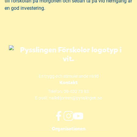
till förskolan på morgonen och sedan ta på vid hemgång är
en god investering.
En trygg och stimulerande värld
Kontakt
Telefon:
08-402 73 83
E-post:
nallebjornen@pysslingen.se
f
i
y
Organisationen
a
n
o
c
s
u