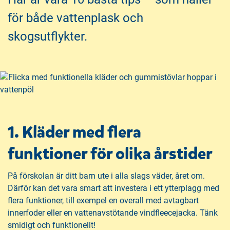
h
o
för både vattenplask och
å
t
l
skogsutflykter.
l
1. Kläder med flera
funktioner för olika årstider
På förskolan är ditt barn ute i alla slags väder, året om.
Därför kan det vara smart att investera i ett ytterplagg med
flera funktioner, till exempel en overall med avtagbart
innerfoder eller en vattenavstötande vindfleecejacka. Tänk
smidigt och funktionellt!