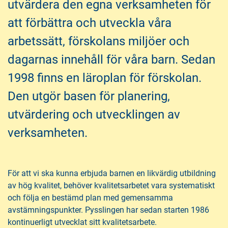
utvärdera den egna verksamheten för
h
o
å
t
att förbättra och utveckla våra
l
arbetssätt, förskolans miljöer och
l
dagarnas innehåll för våra barn. Sedan
1998 finns en läroplan för förskolan.
Den utgör basen för planering,
utvärdering och utvecklingen av
verksamheten.
För att vi ska kunna erbjuda barnen en likvärdig utbildning
av hög kvalitet, behöver kvalitetsarbetet vara systematiskt
och följa en bestämd plan med gemensamma
avstämningspunkter. Pysslingen har sedan starten 1986
kontinuerligt utvecklat sitt kvalitetsarbete.