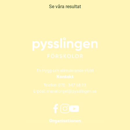
Se våra resultat
En trygg och stimulerande värld
Kontakt
Telefon:
070 - 347 68 23
E-post:
mariatorget@pysslingen.se
f
i
y
Organisationen
a
n
o
c
s
u