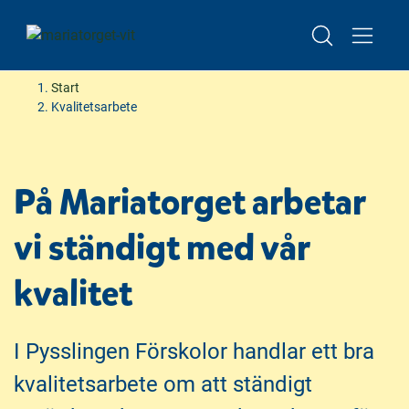
Besök oss – boka visning av förskolan
Start
Kvalitetsarbete
H
H
o
o
p
p
På Mariatorget arbetar
p
p
a
a
vi ständigt med vår
t
t
i
i
kvalitet
l
l
l
l
i
s
I Pysslingen Förskolor handlar ett bra
n
i
n
d
kvalitetsarbete om att ständigt
e
f