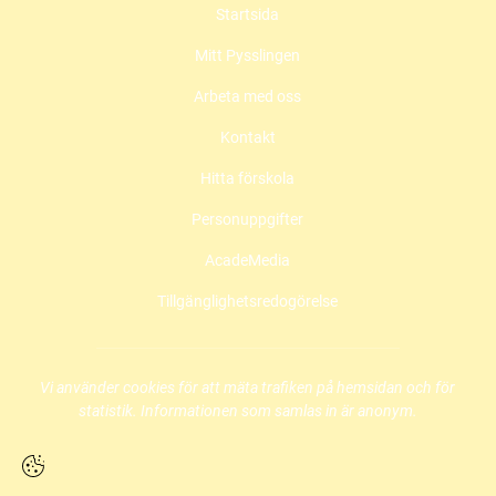
Startsida
e
t
t
b
a
u
Mitt Pysslingen
o
g
b
o
r
e
Arbeta med oss
k
a
(
(
m
ö
Kontakt
ö
(
p
Hitta förskola
p
ö
p
p
p
n
Personuppgifter
n
p
a
a
n
s
AcadeMedia
s
a
i
i
s
n
Tillgänglighetsredogörelse
n
i
y
y
n
t
t
y
t
t
t
f
Vi använder cookies för att mäta trafiken på hemsidan och för
f
t
ö
statistik. Informationen som samlas in är anonym.
ö
f
n
n
ö
s
s
n
t