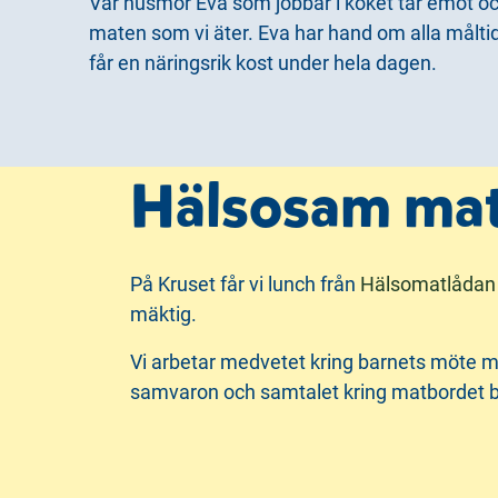
Vår husmor Eva som jobbar i köket tar emot o
i
s
maten som vi äter. Eva har hand om alla måltider
n
i
får en näringsrik kost under hela dagen.
n
d
e
f
h
o
å
t
Hälsosam mat
l
l
På Kruset får vi lunch från
Hälsomatlåda
mäktig.
Vi arbetar medvetet kring barnets möte med
samvaron och samtalet kring matbordet blir