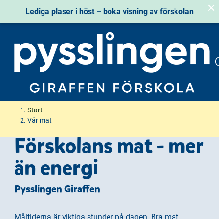
Lediga plaser i höst – boka visning av förskolan
H
H
Start
o
o
Vår mat
p
p
Förskolans mat - mer
p
p
a
a
än energi
t
t
i
i
Pysslingen Giraffen
l
l
l
l
i
s
Måltiderna är viktiga stunder på dagen. Bra mat