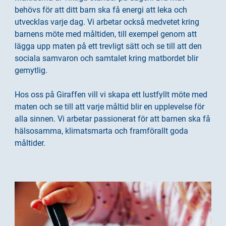
n
i
behövs för att ditt barn ska få energi att leka och
n
d
utvecklas varje dag. Vi arbetar också medvetet kring
e
f
barnens möte med måltiden, till exempel genom att
h
o
lägga upp maten på ett trevligt sätt och se till att den
å
t
sociala samvaron och samtalet kring matbordet blir
l
gemytlig.
l
Hos oss på Giraffen vill vi skapa ett lustfyllt möte med
maten och se till att varje måltid blir en upplevelse för
alla sinnen. Vi arbetar passionerat för att barnen ska få
hälsosamma, klimatsmarta och framförallt goda
måltider.