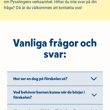
om Pysslingens verksamhet. Hittar du inte svar på din
n
i
fråga? Då är du välkommen att kontakta oss!
n
d
e
f
h
o
å
t
l
l
Vanliga frågor och
svar:
Hur ser en dag på förskolan ut?
Vad behöver barnen kunna när de börjar i
förskolan?