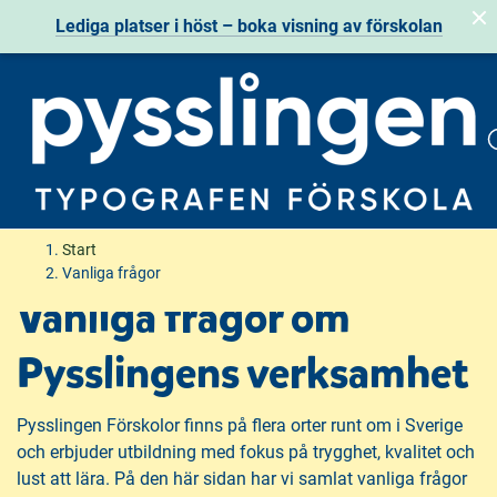
Lediga platser i höst – boka visning av förskolan
H
H
Start
o
o
Vanliga frågor
p
p
Vanliga frågor om
p
p
a
a
Pysslingens verksamhet
t
t
i
i
Pysslingen Förskolor finns på flera orter runt om i Sverige
l
l
och erbjuder utbildning med fokus på trygghet, kvalitet och
l
l
lust att lära. På den här sidan har vi samlat vanliga frågor
i
s