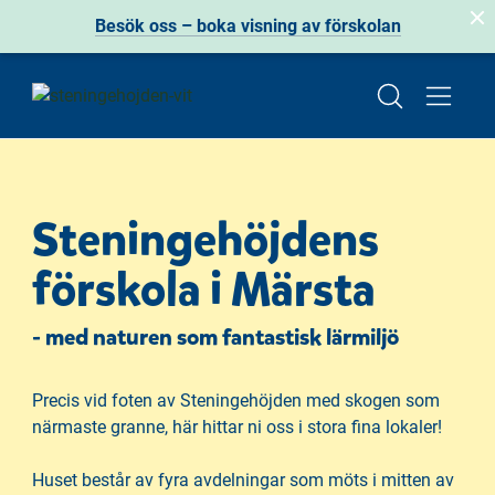
Besök oss – boka visning av förskolan
H
H
o
o
p
p
Steningehöjdens
p
p
a
a
förskola i Märsta
t
t
i
i
- med naturen som fantastisk lärmiljö
l
l
l
l
i
s
Precis vid foten av Steningehöjden med skogen som
n
i
närmaste granne, här hittar ni oss i stora fina lokaler!
n
d
e
f
Huset består av fyra avdelningar som möts i mitten av