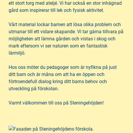
h
o
ett stort torg med ateljé. Vi har också en stor inhägnad
å
t
gård som inspirerar till lek och fysisk aktivitet.
l
l
Vårt material lockar barnen att lösa olika problem och
utmanar till ett vidare skapande. Vi tar gärna tillvara på
möjligheten att lämna gården och vistas i skog och
mark eftersom vi ser naturen som en fantastisk
lärmiljö.
Hos oss möter du pedagoger som är nyfikna på just
ditt barn och är måna om att ha en öppen och
förtroendefull dialog kring ditt barns behov och
utveckling på förskolan.
Varmt välkommen till oss på Steningehöjden!