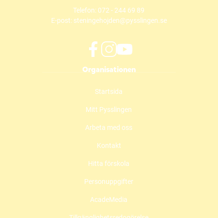
Telefon:
072 - 244 69 89
E-post:
steningehojden@pysslingen.se
f
i
y
Organisationen
a
n
o
c
s
u
Startsida
e
t
t
b
a
u
Mitt Pysslingen
o
g
b
o
r
e
Arbeta med oss
k
a
(
(
m
ö
Kontakt
ö
(
p
Hitta förskola
p
ö
p
p
p
n
Personuppgifter
n
p
a
a
n
s
AcadeMedia
s
a
i
i
s
n
Tillgänglighetsredogörelse