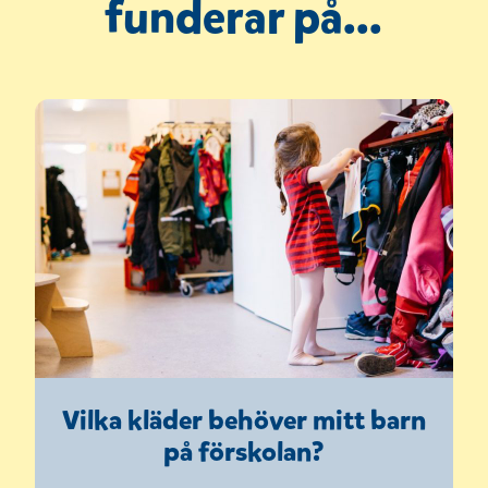
funderar på...
f
ö
n
s
t
e
r
)
Vilka kläder behöver mitt barn
på förskolan?