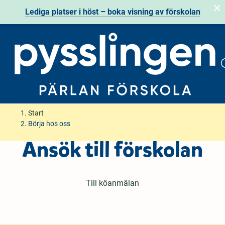
Lediga platser i höst – boka visning av förskolan
H
H
Start
o
o
Börja hos oss
p
p
Ansök till förskolan
p
p
a
a
t
t
i
i
Till köanmälan
l
l
l
l
i
s