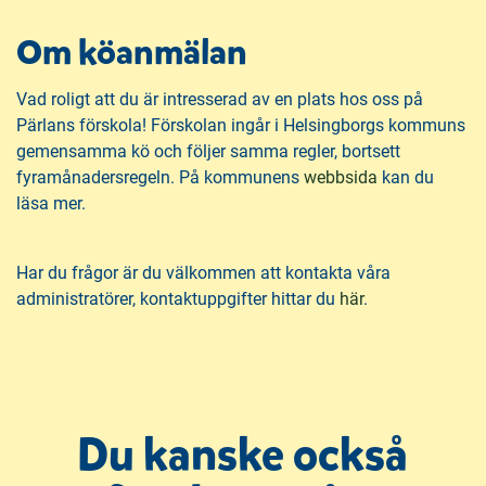
n
i
n
d
Om köanmälan
e
f
h
o
Vad roligt att du är intresserad av en plats hos oss på
å
t
Pärlans förskola! Förskolan ingår i Helsingborgs kommuns
l
gemensamma kö och följer samma regler, bortsett
l
(
fyramånadersregeln. På kommunens
webbsida
kan du
ö
läsa mer.
p
p
Har du frågor är du välkommen att kontakta våra
n
administratörer, kontaktuppgifter hittar du
här
.
a
s
i
n
y
Du kanske också
t
t