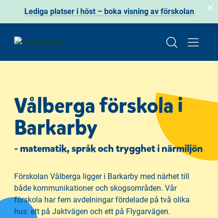
Lediga platser i höst – boka visning av förskolan
H
H
o
o
p
p
Vålberga förskola i
p
p
a
a
Barkarby
t
t
i
i
- matematik, språk och trygghet i närmiljön
l
l
l
l
i
s
Förskolan Vålberga ligger i Barkarby med närhet till
n
i
både kommunikationer och skogsområden. Vår
n
d
förskola har fem avdelningar fördelade på två olika
e
f
hus: ett på Jaktvägen och ett på Flygarvägen.