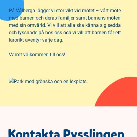
h
o
å
t
På Vålberga lägger vi stor vikt vid mötet – vårt möte
l
med barnen och deras familjer samt barnens möten
l
med sin omvärld. Vi vill att alla ska känna sig sedda
och lyssnade på hos oss och vi vill att barnen får ett
lärorikt äventyr varje dag.
Varmt välkommen till oss!
Kontakta Pysslingen