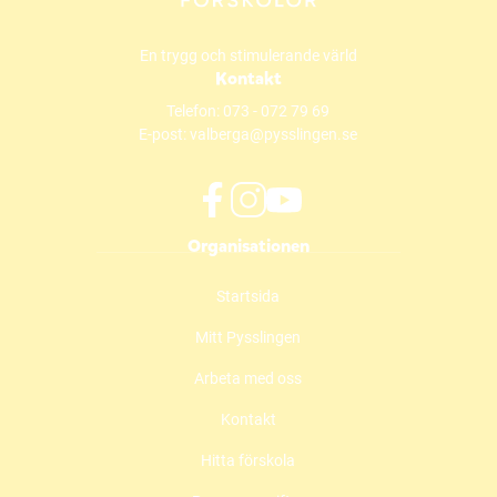
En trygg och stimulerande värld
Kontakt
Telefon:
073 - 072 79 69
E-post:
valberga@pysslingen.se
f
i
y
Organisationen
a
n
o
c
s
u
Startsida
e
t
t
b
a
u
Mitt Pysslingen
o
g
b
o
r
e
Arbeta med oss
k
a
(
(
m
ö
Kontakt
ö
(
p
Hitta förskola
p
ö
p
p
p
n