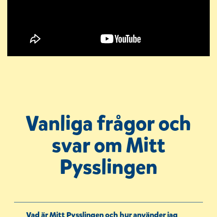
Vanliga frågor och
svar om Mitt
Pysslingen
Vad är Mitt Pysslingen och hur använder jag