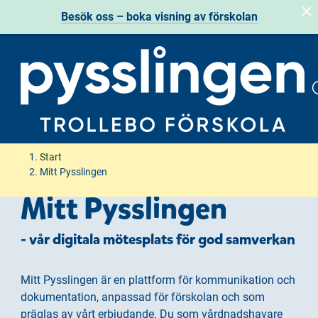
Besök oss – boka visning av förskolan
H
H
Start
o
o
Mitt Pysslingen
p
p
Mitt Pysslingen
p
p
a
a
- vår digitala mötesplats för god samverkan
t
t
i
i
l
l
Mitt Pysslingen är en plattform för kommunikation och
l
l
dokumentation, anpassad för förskolan och som
i
s
präglas av vårt erbjudande. Du som vårdnadshavare