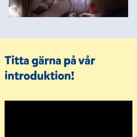
Titta gärna på vår
introduktion!