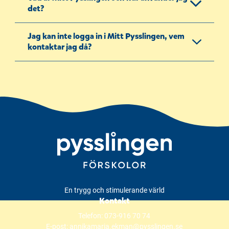
det?
Jag kan inte logga in i Mitt Pysslingen, vem
kontaktar jag då?
En trygg och stimulerande värld
Kontakt
Telefon:
073-916 70 74
E-post:
annikamaria.ekman@pysslingen.se