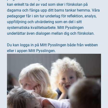
n
i
kan enkelt ta del av vad som sker i förskolan på
n
d
dagarna och fånga upp ditt barns tankar hemma. Våra
e
f
pedagoger får i sin tur underlag för reflektion, analys,
h
o
uppföljning och utvärdering som en del i sitt
å
t
systematiska kvalitetsarbete. Mitt Pysslingen
l
underlättar även dialogen mellan dig och förskolan.
l
Du kan logga in på Mitt Pysslingen både från webben
eller i appen Mitt Pysslingen.