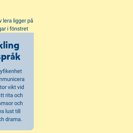
kling
språk
nyfikenhet
kommunicera
tor vikt vid
tt rita och
ramsor och
 lust till
och drama.