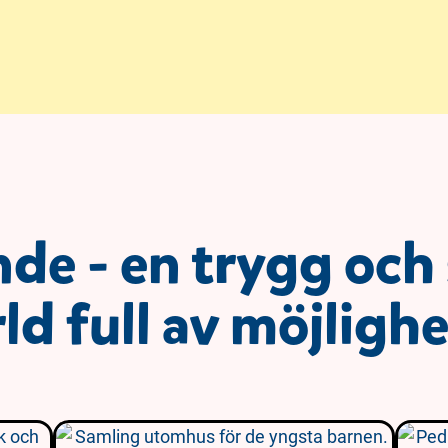
nde - en trygg och
ld full av möjligh