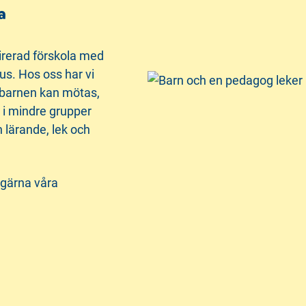
a
irerad förskola med
kus. Hos oss har vi
r barnen kan mötas,
n i mindre grupper
 lärande, lek och
 gärna våra