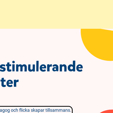
 stimulerande
eter