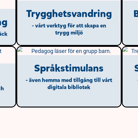
Trygghetsvandring
B
ng
- vårt verktyg för att skapa en
trygg miljö
säck
Språkstimulans
- även hemma med tillgång till vårt
digitala bibliotek
ch