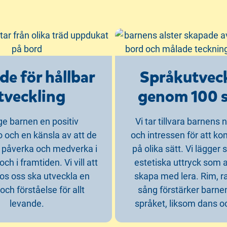
de för hållbar
Språkutvec
tveckling
genom 100 
l ge barnen en positiv
Vi tar tillvara barnens 
o och en känsla av att de
och intressen för att 
tt påverka och medverka i
på olika sätt. Vi lägger s
 och i framtiden. Vi vill att
estetiska uttryck som a
os oss ska utveckla en
skapa med lera. Rim, 
och förståelse för allt
sång förstärker barnens
levande.
språket, liksom dans 