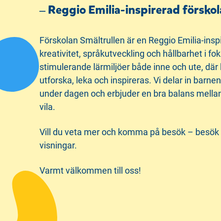
i
s
‒ Reggio Emilia-inspirerad förskol
n
i
n
d
Förskolan Smältrullen är en Reggio Emilia-insp
e
f
kreativitet, språkutveckling och hållbarhet i fo
h
o
stimulerande lärmiljöer både inne och ute, dä
å
t
utforska, leka och inspireras. Vi delar in barne
l
under dagen och erbjuder en bra balans mellan
l
vila.
Vill du veta mer och komma på besök – besök
visningar.
Varmt välkommen till oss!