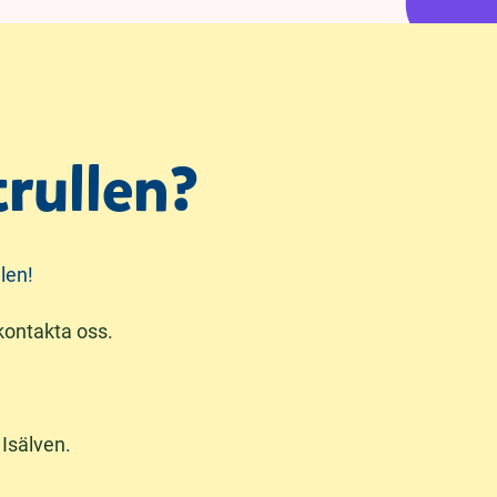
trullen?
len!
kontakta oss.
h
Isälven
.