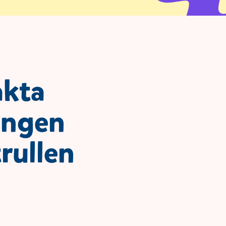
akta
ingen
rullen