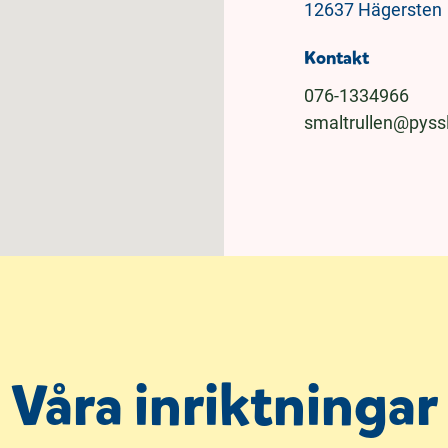
12637 Hägersten
Kontakt
076-1334966
smaltrullen@pyss
Våra inriktningar