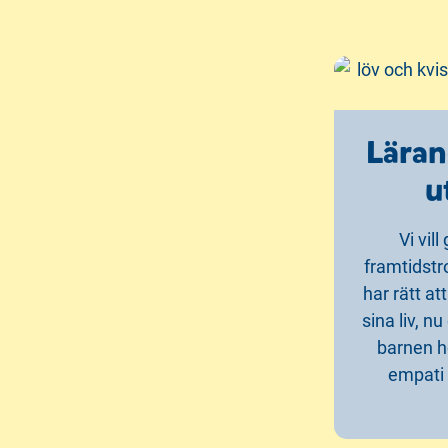
Läran
u
Vi vil
framtidstr
har rätt a
sina liv, nu
barnen h
empati 