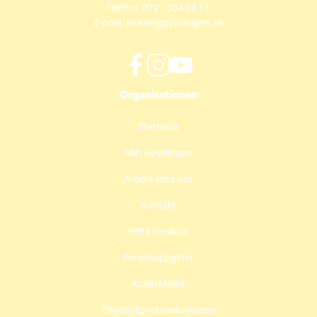
Telefon:
072 - 504 04 61
E-post:
larkan@pysslingen.se
f
i
y
Organisationen
a
n
o
c
s
u
Startsida
e
t
t
b
a
u
Mitt Pysslingen
o
g
b
o
r
e
Arbeta med oss
k
a
(
(
m
ö
Kontakt
ö
(
p
Hitta förskola
p
ö
p
p
p
n
Personuppgifter
n
p
a
a
n
s
AcadeMedia
s
a
i
i
s
n
Tillgänglighetsredogörelse