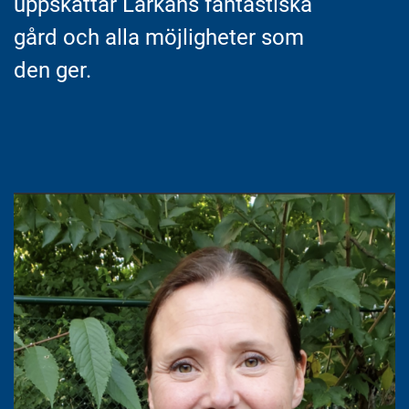
uppskattar Lärkans fantastiska
n
i
n
d
gård och alla möjligheter som
e
f
den ger.
h
o
å
t
l
l