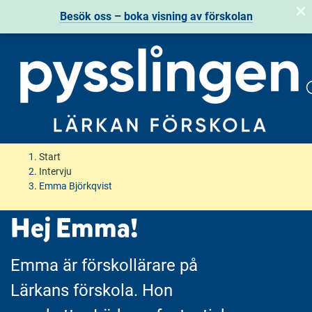
Besök oss – boka visning av förskolan
H
H
Start
o
o
Intervju
p
p
Emma Björkqvist
p
p
Hej Emma!
a
a
t
t
i
i
Emma är förskollärare på
l
l
l
l
Lärkans förskola. Hon
i
s