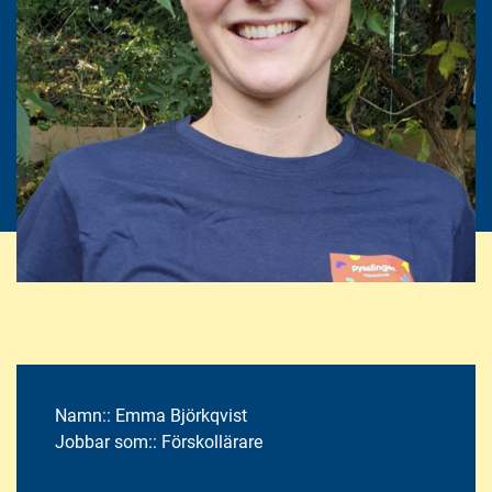
Namn::
Emma Björkqvist
Jobbar som::
Förskollärare