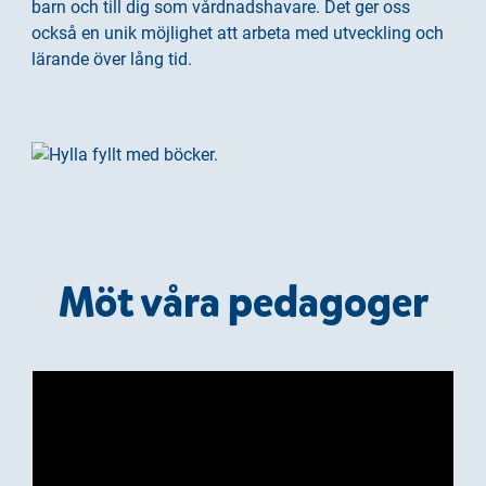
h
o
barn och till dig som vårdnadshavare. Det ger oss
å
t
också en unik möjlighet att arbeta med utveckling och
l
lärande över lång tid.
l
Möt våra pedagoger