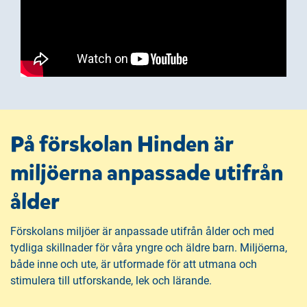
På förskolan Hinden är
miljöerna anpassade utifrån
ålder
Förskolans miljöer är anpassade utifrån ålder och med
tydliga skillnader för våra yngre och äldre barn. Miljöerna,
både inne och ute, är utformade för att utmana och
stimulera till utforskande, lek och lärande.