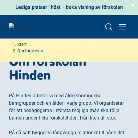
Lediga platser i höst – boka visning av förskolan
H
H
Start
o
o
Om förskolan
Om förskolan
p
p
p
p
Hinden
a
a
t
t
i
i
l
l
På Hinden arbetar vi med åldershomogena
l
l
barngrupper och en ålder i varje grupp. Vi organiserar
i
s
för att pedagogerna i största möjliga mån ska följa
n
i
barnen under hela förskoletiden, från liten till stor.
n
d
e
f
På så sätt bygger vi långvariga relationer till både ditt