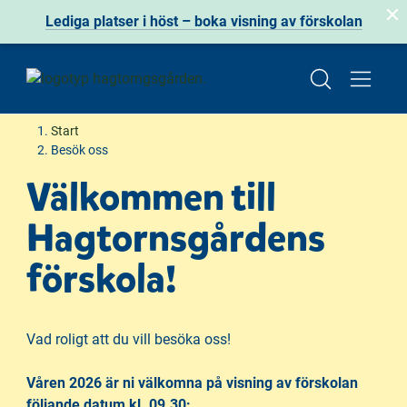
Lediga platser i höst – boka visning av förskolan
H
H
Start
o
o
Besök oss
p
p
Välkommen till
p
p
a
a
Hagtornsgårdens
t
t
i
i
förskola!
l
l
l
l
i
s
Vad roligt att du vill besöka oss!
n
i
n
d
Våren 2026 är ni välkomna på visning av förskolan
e
f
följande datum kl. 09.30: