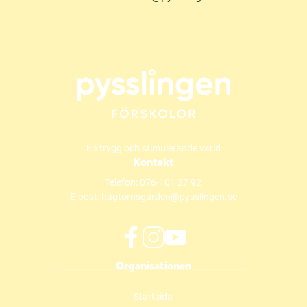
En trygg och stimulerande värld
Kontakt
Telefon:
076-101 27 92
E-post:
hagtornsgarden@pysslingen.se
f
i
y
Organisationen
a
n
o
c
s
u
Startsida
e
t
t