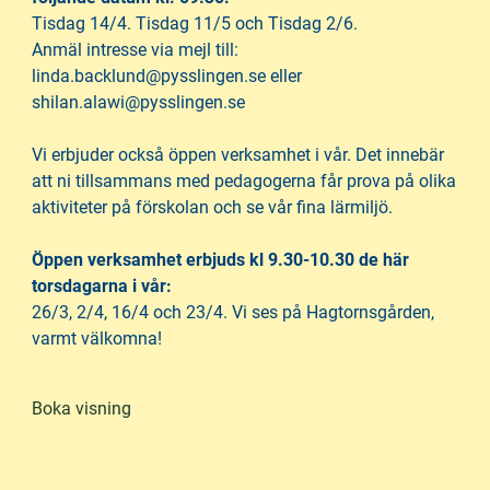
h
o
Tisdag 14/4. Tisdag 11/5 och Tisdag 2/6.
å
t
Anmäl intresse via mejl till:
l
linda.backlund@pysslingen.se eller
l
shilan.alawi@pysslingen.se
Vi erbjuder också öppen verksamhet i vår. Det innebär
att ni tillsammans med pedagogerna får prova på olika
aktiviteter på förskolan och se vår fina lärmiljö.
Öppen verksamhet erbjuds kl 9.30-10.30 de här
torsdagarna i vår:
26/3, 2/4, 16/4 och 23/4. Vi ses på Hagtornsgården,
varmt välkomna!
Boka visning