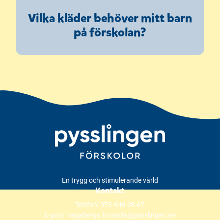
Vilka kläder behöver mitt barn
på förskolan?
En trygg och stimulerande värld
Kontakt
Telefon:
073-946 08 67
E-post:
hagabergs.forskola@pysslingen.se