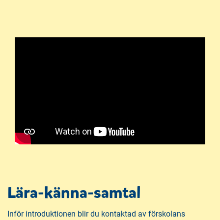
Lära-känna-samtal
Inför introduktionen blir du kontaktad av förskolans