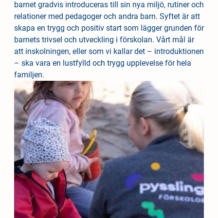
barnet gradvis introduceras till sin nya miljö, rutiner och
n
i
relationer med pedagoger och andra barn. Syftet är att
n
d
skapa en trygg och positiv start som lägger grunden för
e
f
barnets trivsel och utveckling i förskolan. Vårt mål är
h
o
att inskolningen, eller som vi kallar det – introduktionen
å
t
– ska vara en lustfylld och trygg upplevelse för hela
l
familjen.
l