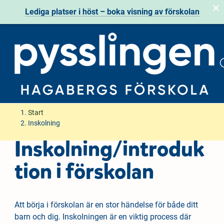
Lediga platser i höst – boka visning av förskolan
H
H
Start
o
o
Inskolning
p
p
Inskolning/introduk
p
p
a
a
tion i förskolan
t
t
i
i
l
l
Att börja i förskolan är en stor händelse för både ditt
l
l
barn och dig. Inskolningen är en viktig process där
i
s