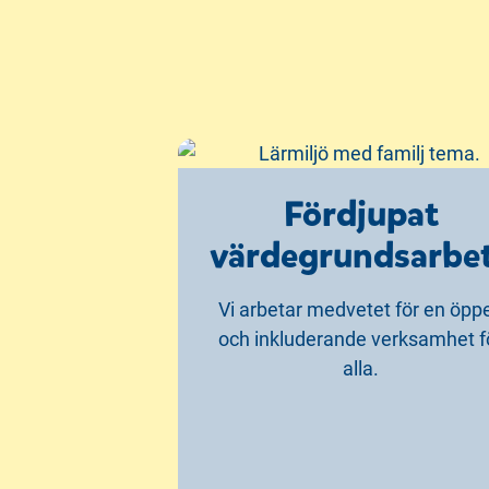
Fördjupat
värdegrundsarbe
Vi arbetar medvetet för en öpp
och inkluderande verksamhet f
alla.