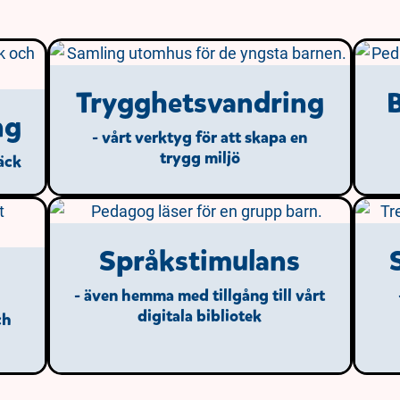
Trygghetsvandring
B
ng
- vårt verktyg för att skapa en
trygg miljö
säck
Språkstimulans
- även hemma med tillgång till vårt
digitala bibliotek
ch