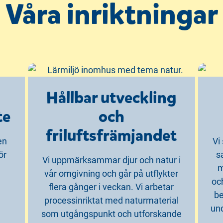
Våra inriktningar
Hållbar utveckling
te
och
friluftsfrämjandet
en
Vi
ör
s
Vi uppmärksammar djur och natur i
m
vår omgivning och går på utflykter
oc
flera gånger i veckan. Vi arbetar
be
processinriktat med naturmaterial
un
som utgångspunkt och utforskande