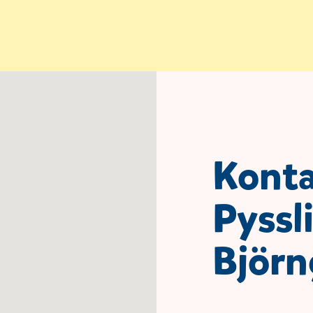
Kont
Pyssl
Björn