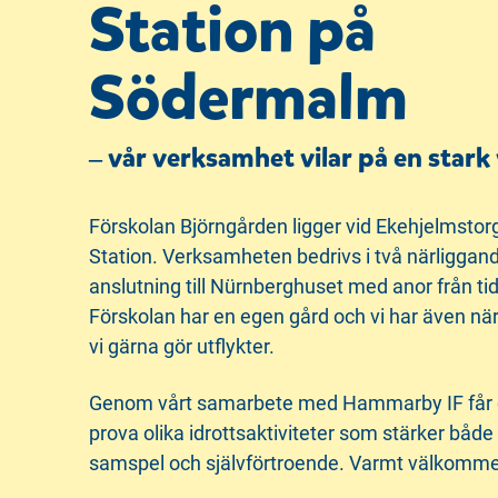
Station på
i
s
n
i
Södermalm
n
d
e
f
h
o
‒ vår verksamhet vilar på en star
å
t
l
l
Förskolan Björngården ligger vid Ekehjelmstor
Station. Verksamheten bedrivs i två närliggande
anslutning till Nürnberghuset med anor från tid
Förskolan har en egen gård och vi har även nära 
vi gärna gör utflykter.
Genom vårt samarbete med Hammarby IF får 
prova olika idrottsaktiviteter som stärker både 
samspel och självförtroende.
Varmt välkommen 