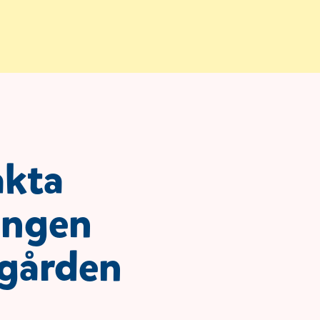
akta
ingen
gården