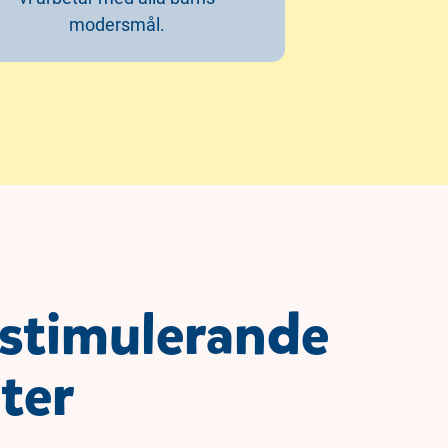
modersmål.
 stimulerande
eter