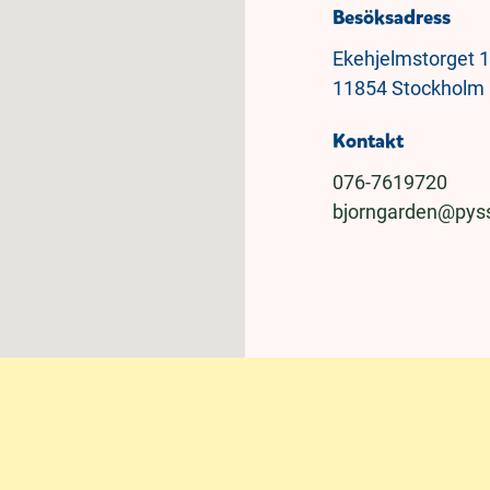
Besöksadress
Ekehjelmstorget 
11854 Stockholm
Kontakt
076-7619720
bjorngarden@pyss