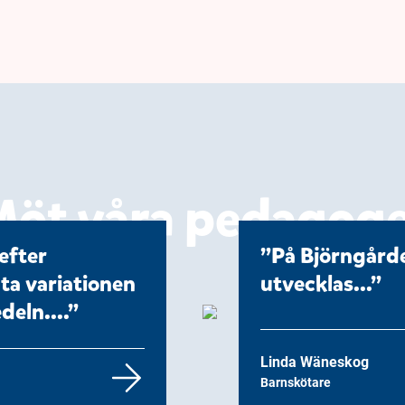
öt våra pedagog
efter
På Björngårde
ta variationen
utvecklas...
deln....
Linda Wäneskog
Barnskötare